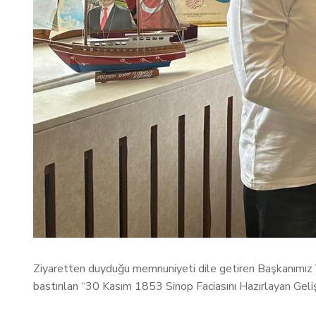
Ziyaretten duyduğu memnuniyeti dile getiren Başkanımız
bastırılan “30 Kasım 1853 Sinop Faciasını Hazırlayan Gelişm