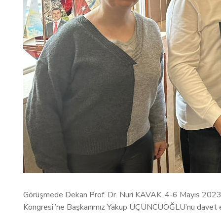
Görüşmede Dekan Prof. Dr. Nuri KAVAK, 4-6 Mayıs 2023 tar
Kongresi”ne Başkanımız Yakup ÜÇÜNCÜOĞLU’nu davet e