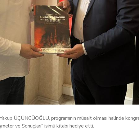
 Yakup ÜÇÜNCÜOĞLU, programının müsait olması halinde kongreye 
eler ve Sonuçları” isimli kitabı hediye etti.