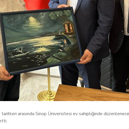
ihleri arasında Sinop Üniversitesi ev sahipliğinde düzenlenece
tti.