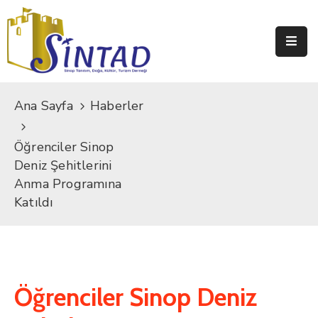
Ana
Sayfa
Ana Sayfa
Haberler
Derneğimiz
Sinop
Öğrenciler Sinop
Deniz Şehitlerini
Projeler
Anma Programına
Katıldı
Medya
Odası
İletişim
Öğrenciler Sinop Deniz